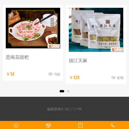
石阡苔茶
德江天麻
￥1500
576
￥520
878
版权所有©
铜仁门户网