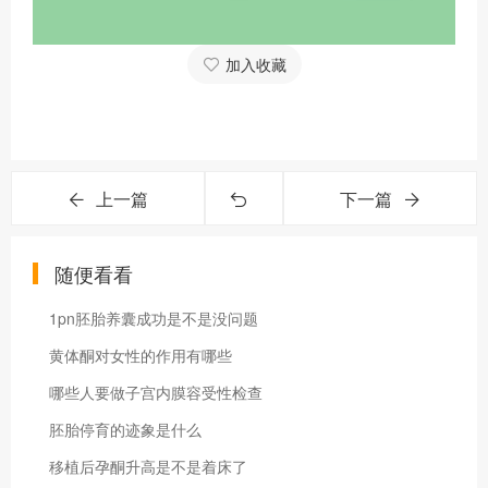
加入收藏
上一篇
下一篇
随便看看
1pn胚胎养囊成功是不是没问题
黄体酮对女性的作用有哪些
哪些人要做子宫内膜容受性检查
胚胎停育的迹象是什么
移植后孕酮升高是不是着床了