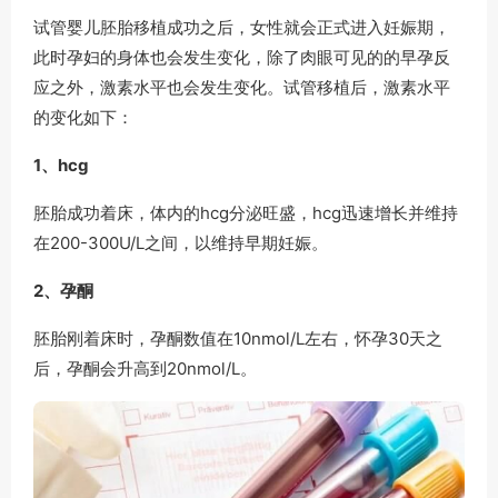
试管婴儿胚胎移植成功之后，女性就会正式进入妊娠期，
此时孕妇的身体也会发生变化，除了肉眼可见的的早孕反
应之外，激素水平也会发生变化。试管移植后，激素水平
的变化如下：
1、hcg
胚胎成功着床，体内的hcg分泌旺盛，hcg迅速增长并维持
在200-300U/L之间，以维持早期妊娠。
2、孕酮
胚胎刚着床时，孕酮数值在10nmol/L左右，怀孕30天之
后，孕酮会升高到20nmol/L。