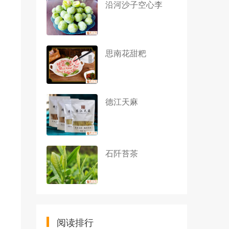
沿河沙子空心李
思南花甜粑
德江天麻
石阡苔茶
阅读排行