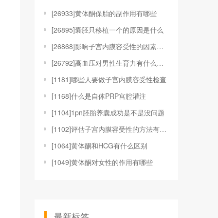
[
26933]黄体酮保胎的副作用有哪些
[
26895]囊胚只移植一个的原因是什么
[
26868]影响子宫内膜容受性的因素有哪些
[
26792]高血压对男性生育力有什么影响
[
1181]哪些人要做子宫内膜容受性检查
[
1168]什么是自体PRP宫腔灌注
[
1104]1pn胚胎养囊成功是不是没问题
[
1102]评估子宫内膜容受性的方法有哪些
[
1064]黄体酮和HCG有什么区别
[
1049]黄体酮对女性的作用有哪些
最新标签