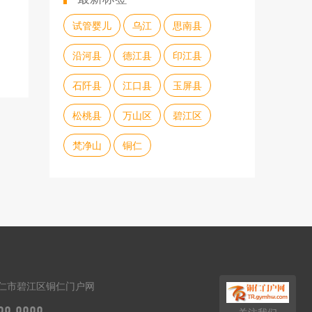
试管婴儿
乌江
思南县
沿河县
德江县
印江县
石阡县
江口县
玉屏县
松桃县
万山区
碧江区
梵净山
铜仁
仁市碧江区铜仁门户网