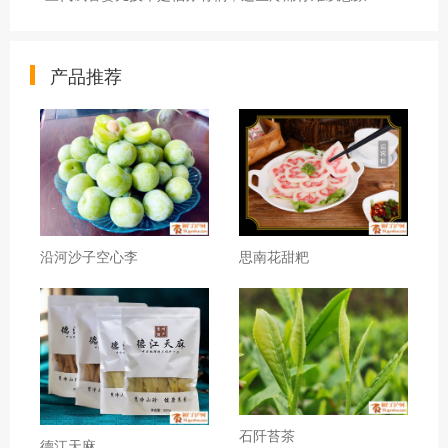
产品推荐
沿河沙子空心李
思南花甜粑
石阡苔茶
德江天麻