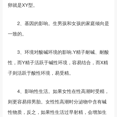
卵就是XY型。
2、基因的影响。生男孩和女孩的家庭倾向是
一致的。
3、环境对酸碱环境的影响.Y精子耐碱、耐酸
性，而Y精子活跃于碱性环境，容易结合，而X精
子则活跃于酸性环境，易受精。
4、影响性生活。如果女性在性高潮时受精，
则更容易得男胎。女性性高潮时分泌物中含有碱
性物质，反之，如果性生活过早射精，会增加生