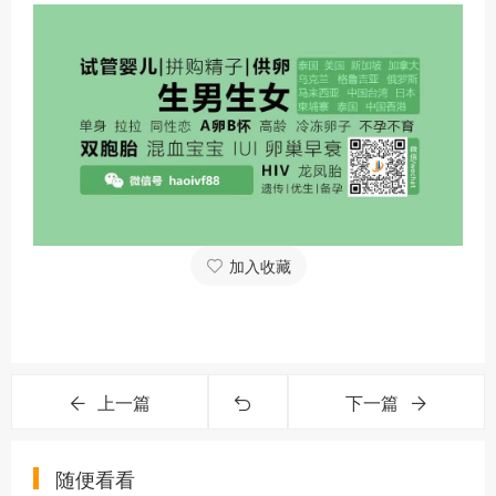
加入收藏
上一篇
下一篇
随便看看