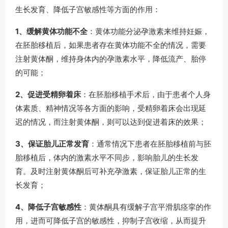
生长发育、降低子宫敏感性等方面的作用：
1、缓解黄体功能不全
：黄体功能分泌孕激素来维持妊娠，
在胚胎移植后，如果患者存在黄体功能不全的情况，需要
注射黄体酮，维持身体内的孕激素水平，降低流产、胎停
的可能；
2、促进受精卵着床
：在胚胎移植手术后，由于患者个人身
体素质、精神情况等各方面的影响，受精卵着床会出现延
迟的情况，而注射黄体酮，则可以达到促进着床的效果；
3、保证胎儿正常发育
：通常情况下患者在胚胎移植前与胚
胎移植后，体内的激素水平不同步，影响胎儿的生长发
育。及时注射黄体酮后可补充孕激素，保证胎儿正常的生
长发育；
4、降低子宫敏感性
：黄体酮具有缓解子宫平滑肌痉挛的作
用，进而可降低子宫的敏感性，抑制子宫收缩，从而提升