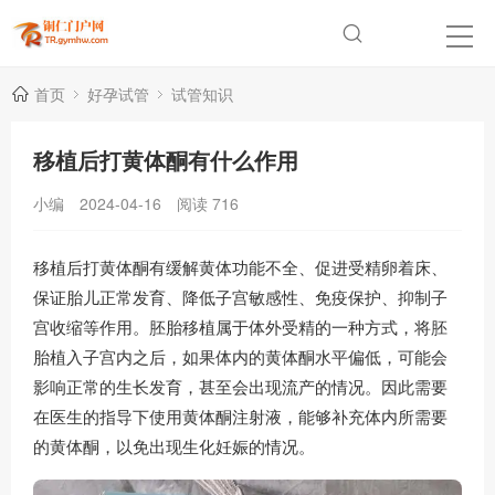
首页
好孕试管
试管知识
移植后打黄体酮有什么作用
小编
2024-04-16
阅读
716
移植后打黄体酮有缓解黄体功能不全、促进受精卵着床、
保证胎儿正常发育、降低子宫敏感性、免疫保护、抑制子
宫收缩等作用。胚胎移植属于体外受精的一种方式，将胚
胎植入子宫内之后，如果体内的黄体酮水平偏低，可能会
影响正常的生长发育，甚至会出现流产的情况。因此需要
在医生的指导下使用黄体酮注射液，能够补充体内所需要
的黄体酮，以免出现生化妊娠的情况。