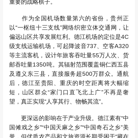
重要的战略棋子。
作为全国机场数量第六的省份，贵州正
以“一枢纽十三支线”网络织密立体交通网，让
偏远山区共享发展红利。德江机场的定位是4C
级支线运输机场，可起降波音737、空客A320
等主流客机，设计年旅客吞吐量55万人次、货
邮吞吐量1350吨。其辐射范围覆盖铜仁西五县
及遵义东三县，直接服务超500万群众。通航
后，德江至贵阳、重庆的时空距离将大幅缩
短，山区群众“家门口直飞北上广”不再是奢
望，真正实现“人享其行、物畅其流”。
更深远的影响在于产业升级。德江素有“中
国傩戏之乡”“中国天麻之乡”“中国奇石之乡”美
誉，但优质农产品和文旅资源长期受困于“藏在