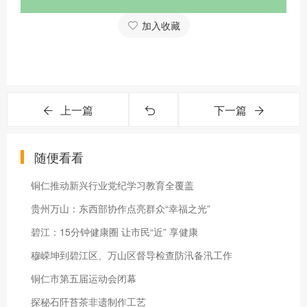
加入收藏
上一篇
下一篇
随便看看
铜仁推动新兴行业党纪学习教育全覆盖
贵州万山：东西部协作点亮群众“幸福之光”
碧江：15分钟健康圈 让市民“近” 享健康
穆嵘坤到碧江区、万山区督导检查防汛备汛工作
铜仁市第五届运动会闭幕
探秘石阡苔茶非遗制作工艺