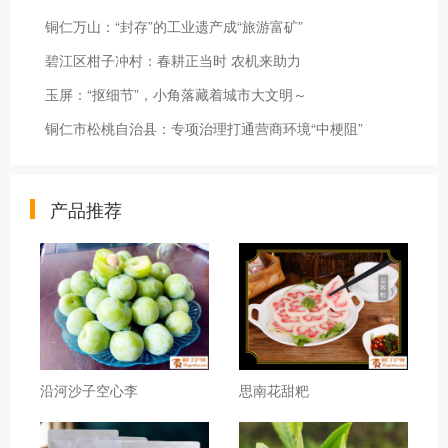
铜仁万山：“封存”的工业遗产成“旅游富矿”
碧江区柑子冲村：春耕正当时 农机来助力
玉屏：“抠细节”，小角落藏着城市大文明～
铜仁市松桃自治县：专项治理打通营商环境“中梗阻”
产品推荐
沿河沙子空心李
思南花甜粑