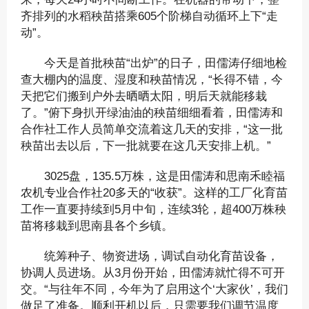
齐排列的水稻秧苗搭乘605个阶梯自动循环上下“走
动”。
今天是首批秧苗“出炉”的日子，田儒涛仔细地检
查大棚内的温度、湿度和秧苗情况，“长得不错，今
天把它们搬到户外去晒晒太阳，明后天就能移栽
了。”俯下身扒开绿油油的秧苗细细看着，田儒涛和
合作社工作人员简单交流着这几天的安排，“这一批
秧苗出去以后，下一批就要在这几天安排上机。”
3025盘，135.5万株，这是田儒涛和思南禾睦福
农机专业合作社20多天的“收获”。这样的工厂化育苗
工作一直要持续到5月中旬，连续3轮，超400万株秧
苗将移栽到思南县各个乡镇。
统筹种子、物资进场，调试自动化育苗设备，
协调人员进场。从3月份开始，田儒涛就忙得不可开
交。“与往年不同，今年为了启用这个‘大家伙’，我们
做足了准备。顺利开机以后，只需要我们调节温度