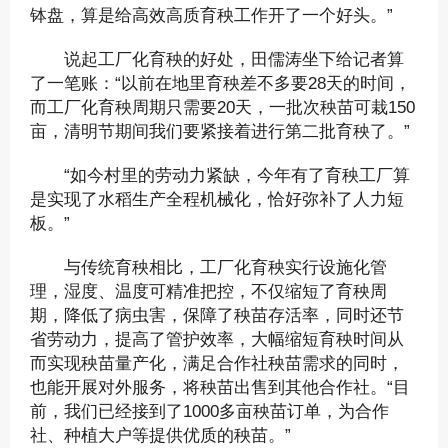
钵盘，算是给高效高质育秧工作开了一个好头。”
说起工厂化育秧的好处，田儒涛坐下给记者算
了一笔账：“以前在地里育秧差不多要28天的时间，
而工厂化育秧周期只需要20天，一批次秧苗可栽150
亩，清明节期间我们要紧接着进行第二批育秧了。”
“如今村里的劳动力紧缺，今年有了育秧工厂算
是实现了水稻生产全程机械化，恰好弥补了人力短
板。”
与传统育秧相比，工厂化育秧实行设施化管
理，湿度、温度可精准把控，不仅缩短了育秧周
期，降低了病虫害，保障了秧苗存活率，同时还节
省劳动力，提高了管护效率，大幅缩短育秧时间从
而实现秧苗量产化，满足合作社秧苗需求的同时，
也能开展对外服务，将秧苗出售到其他合作社。“目
前，我们已经接到了1000多亩秧苗订单，为合作
社、种植大户等提供优质的秧苗。”