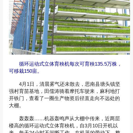
循环运动式立体育秧机每次可育秧135.5万株，
可移栽150亩。
4月1日，清晨雾气还未散去，思南县塘头镇坚
强村育苗基地，田儒涛骑着摩托车驶来，麻利地打
开铁门，查看了一圈生产物资后径直走向不远处的
大棚。
轰轰轰……机器轰鸣声从大棚中传来，近两层
楼高的循环运动式立体育秧机，自3月10日开机以
来，每天24小时不间断工作。在机器的带动下，整