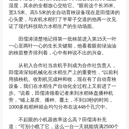
湿度，其余的全都放心交给它。”眼前这个长35米、
宽3.5米、高5.5米的全自动育秧设备现在是田儒涛的
心头爱，与农机水稻打了半辈子交道的他再一次见
证了现代科技助力水稻生产的生动场面。
田儒涛清楚地记得第一批秧苗进入第15天一叶
一心至两叶一心的生长关键期，他看着眼前绿油油
的秧苗整齐排列着，心中有种说不出的兴奋。
从初入合作社当农机手到成为合作社负责人，
田儒涛深知机械化在水稻生产上的重要性，“以前利
用插秧机、收割机完成种和收，现在有了自动育秧
设备，我们在水稻生产自动化全过程上又前进了一
步。”说着，田儒涛领着记者来到水稻钵盘播种机
旁，“铺上基质、播种、覆土，不到10秒的时间，
1000多粒稻种就会均匀分布在这448个孔穴中。
不起眼的小机器效率这么高？田儒涛补充
道：“可别小瞧了它，这么一台一天就能填满2500个